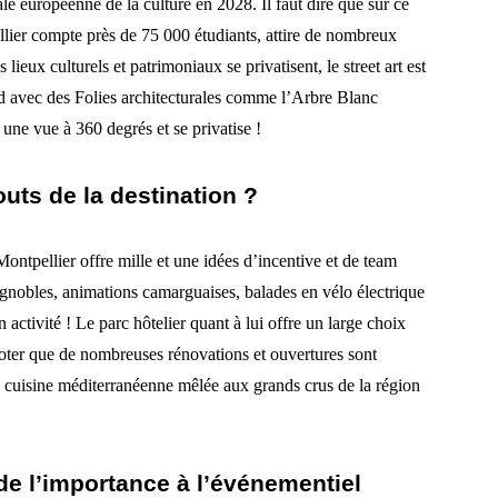
e européenne de la culture en 2028. Il faut dire que sur ce
lier compte près de 75 000 étudiants, attire de nombreux
 lieux culturels et patrimoniaux se privatisent, le street art est
nd avec des Folies architecturales comme l’Arbre Blanc
 une vue à 360 degrés et se privatise !
uts de la destination ?
 Montpellier offre mille et une idées d’incentive et de team
vignobles, animations camarguaises, balades en vélo électrique
 activité ! Le parc hôtelier quant à lui offre un large choix
er que de nombreuses rénovations et ouvertures sont
e cuisine méditerranéenne mêlée aux grands crus de la région
de l’importance à l’événementiel