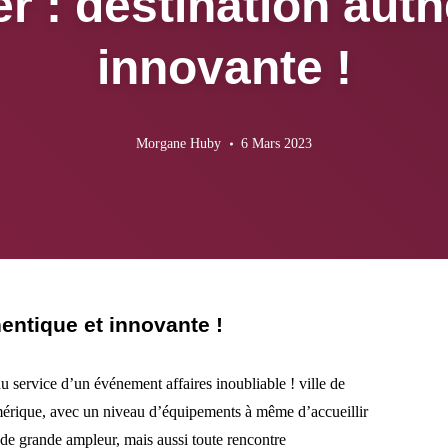
er : destination auth
innovante !
Morgane Huby
6 Mars 2023
hentique et innovante !
au service d’un événement affaires inoubliable ! ville de
umérique, avec un niveau d’équipements à même d’accueillir
s de grande ampleur, mais aussi toute rencontre