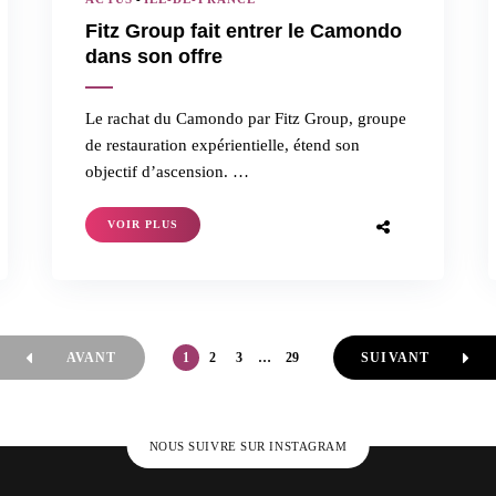
Fitz Group fait entrer le Camondo
dans son offre
Le rachat du Camondo par Fitz Group, groupe
de restauration expérientielle, étend son
objectif d’ascension. …
VOIR PLUS
AVANT
1
2
3
…
29
SUIVANT
NOUS SUIVRE SUR INSTAGRAM