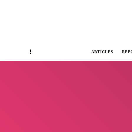
Magazine Business Event
BUSINESS E
Sidebar
ARTICLES
REP