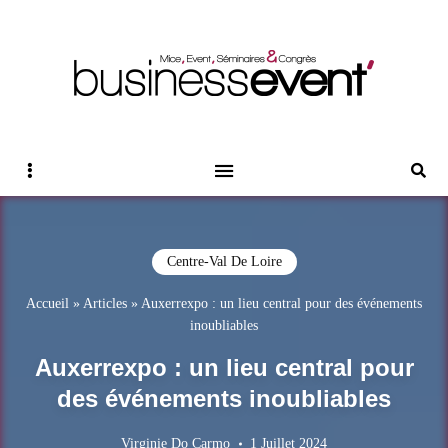
Magazine Business Event
BUSINESS EVENT
Sidebar
Reche
Centre-Val De Loire
Accueil
»
Articles
»
Auxerrexpo : un lieu central pour des événements
inoubliables
Auxerrexpo : un lieu central pour
des événements inoubliables
Virginie Do Carmo
1 Juillet 2024