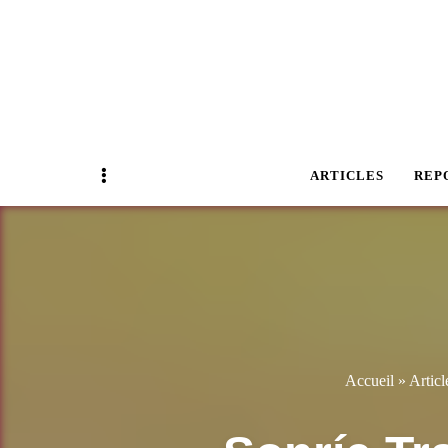
Magazine Business Event
BUSINESS E
Sidebar
ARTICLES
REP
Accueil
»
Articl