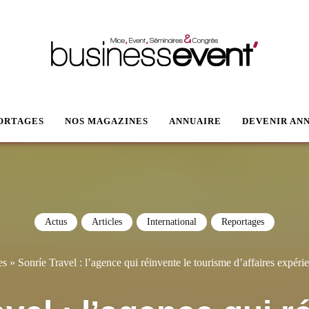
VENT
ORTAGES
NOS MAGAZINES
ANNUAIRE
DEVENIR AN
Actus
Articles
International
Reportages
es
»
Sonríe Travel : l’agence qui réinvente le tourisme d’affaires expéri