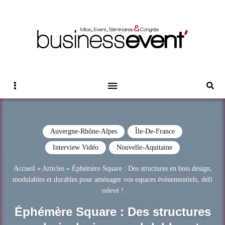
Magazine Business Event
BUSINESS EVENT
Sidebar
Reche
Auvergne-Rhône-Alpes
Île-De-France
Interview Vidéo
Nouvelle-Aquitaine
Accueil
»
Articles
»
Éphémère Square : Des structures en bois design,
modulables et durables pour aménager vos espaces événementiels, défi
relevé !
Éphémère Square : Des structures