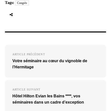
Tags:
Congrès
Navigation
ARTICLE PRÉCÉDENT
de
Votre séminaire au cœur du vignoble de
l’article
l’Hermitage
ARTICLE SUIVANT
Hôtel Hilton Evian les Bains ****, vos
séminaires dans un cadre d’exception