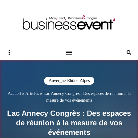
Magazine Business Event
BUSINESS EVENT
Sidebar
Reche
Auvergne-Rhône-Alpes
Accueil
»
Articles
»
Lac Annecy Congrès : Des espaces de réunion à la
mesure de vos événements
Lac Annecy Congrès : Des espaces
de réunion à la mesure de vos
événements