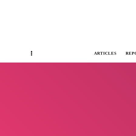
Magazine Business Event
BUSINESS E
Sidebar
ARTICLES
REP