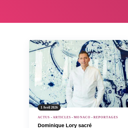
1 Avril 2026
ACTUS
-
ARTICLES
-
MONACO
-
REPORTAGES
Dominique Lory sacré