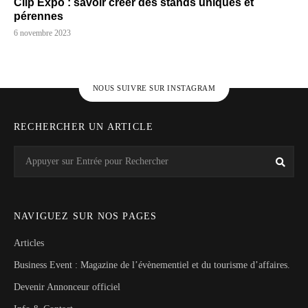
Clip Expo : savoir créer des stands uniques et
pérennes
6 novembre 2023
NOUS SUIVRE SUR INSTAGRAM
RECHERCHER UN ARTICLE
Search
Rech
for:
NAVIGUEZ SUR NOS PAGES
Articles
Business Event : Magazine de l’évènementiel et du tourisme d’affaires.
Devenir Annonceur officiel