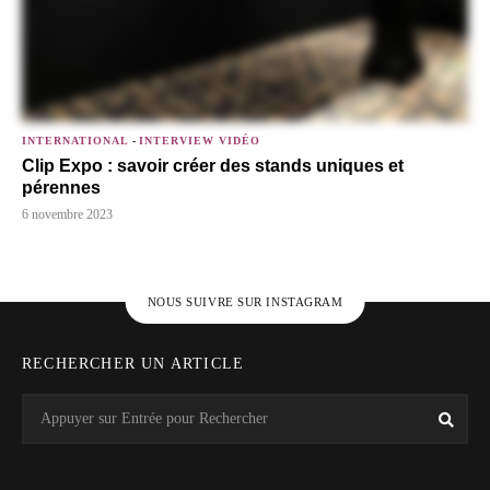
INTERNATIONAL
-
INTERVIEW VIDÉO
Clip Expo : savoir créer des stands uniques et
pérennes
6 novembre 2023
NOUS SUIVRE SUR INSTAGRAM
RECHERCHER UN ARTICLE
Search
Rech
for: