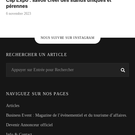
Clip Expo : savoir créer des stands uniques et
pérennes
6 novembre 2023
NOUS SUIVRE SUR INSTAGRAM
RECHERCHER UN ARTICLE
Search
Rech
for:
NAVIGUEZ SUR NOS PAGES
Articles
Business Event : Magazine de l’évènementiel et du tourisme d’affaires.
Devenir Annonceur officiel
Info & Contact