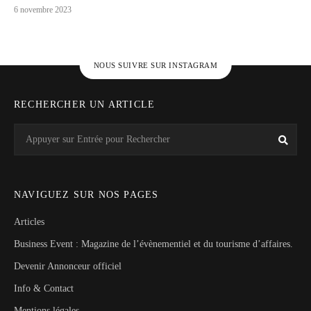
6 novembre 2023
NOUS SUIVRE SUR INSTAGRAM
RECHERCHER UN ARTICLE
Search
Rech
for:
NAVIGUEZ SUR NOS PAGES
Articles
Business Event : Magazine de l’évènementiel et du tourisme d’affaires.
Devenir Annonceur officiel
Info & Contact
Mentions légales