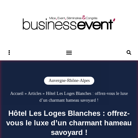
Magazine Business Event
BUSINESS EVENT
Sidebar
Reche
Auvergne-Rhône-Alpes
Accueil
»
Articles
»
Hôtel Les Loges Blanches : offrez-vous le luxe
d’un charmant hameau savoyard !
Hôtel Les Loges Blanches : offrez-
vous le luxe d’un charmant hameau
savoyard !