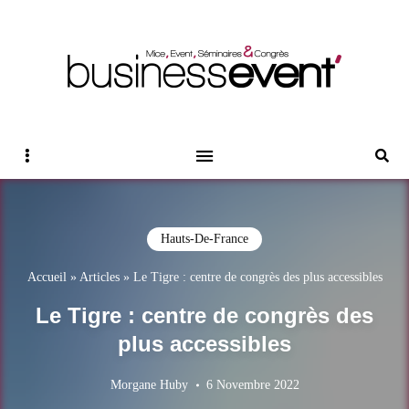
Magazine Business Event
BUSINESS EVENT
Sidebar
Reche
Hauts-De-France
Accueil
»
Articles
»
Le Tigre : centre de congrès des plus accessibles
Le Tigre : centre de congrès des
plus accessibles
Morgane Huby
6 Novembre 2022