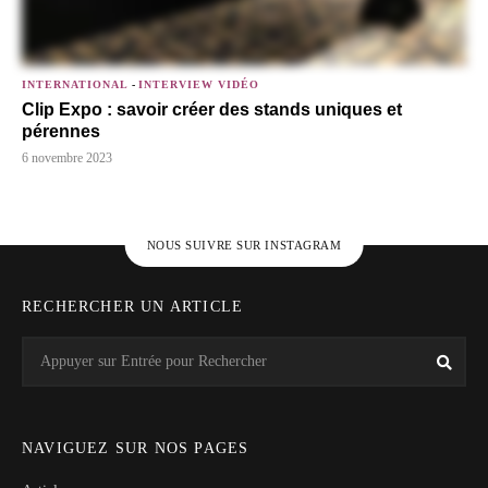
INTERNATIONAL
-
INTERVIEW VIDÉO
Clip Expo : savoir créer des stands uniques et
pérennes
6 novembre 2023
NOUS SUIVRE SUR INSTAGRAM
RECHERCHER UN ARTICLE
Search
Rech
for:
NAVIGUEZ SUR NOS PAGES