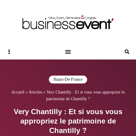
Magazine Business Event
BUSINESS EVENT
Sidebar
Reche
Hauts-De-France
Accueil
»
Articles
»
Very Chantilly : Et si vous vous appropriez le
patrimoine de Chantilly ?
Very Chantilly : Et si vous vous
appropriez le patrimoine de
Chantilly ?