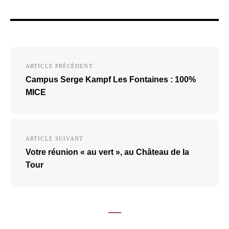
Navigation
ARTICLE PRÉCÉDENT
de
Campus Serge Kampf Les Fontaines : 100%
l’article
MICE
ARTICLE SUIVANT
Votre réunion « au vert », au Château de la
Tour