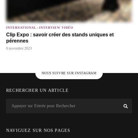
INTERNATIONAL
-
INTERVIEW VIDÉO
Clip Expo : savoir créer des stands uniques et
pérennes
6 novembre 2023
NOUS SUIVRE SUR INSTAGRAM
RECHERCHER UN ARTICLE
Search
Rech
for:
NAVIGUEZ SUR NOS PAGES