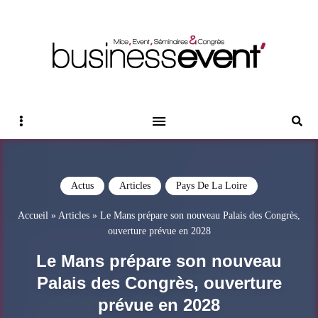
Magazine Business Event
BUSINESS EVENT
Sidebar
Reche
Actus
Articles
Pays De La Loire
Accueil
»
Articles
»
Le Mans prépare son nouveau Palais des Congrès,
ouverture prévue en 2028
Le Mans prépare son nouveau
Palais des Congrès, ouverture
prévue en 2028