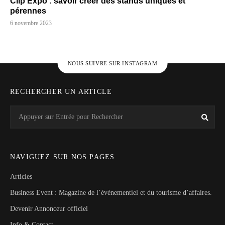
Clip Expo : savoir créer des stands uniques et
pérennes
6 novembre 2023
NOUS SUIVRE SUR INSTAGRAM
RECHERCHER UN ARTICLE
Search
Rech
for:
NAVIGUEZ SUR NOS PAGES
Articles
Business Event : Magazine de l’évènementiel et du tourisme d’affaires.
Devenir Annonceur officiel
Info & Contact