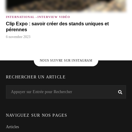
INTERNATIONAL
-
INTERVIEW VIDÉO
Clip Expo : savoir créer des stands uniques et
pérennes
6 novembre 2023
NOUS SUIVRE SUR INSTAGRAM
RECHERCHER UN ARTICLE
Search
Rech
for:
NAVIGUEZ SUR NOS PAGES
Articles