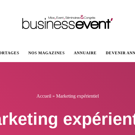
VENT
ORTAGES
NOS MAGAZINES
ANNUAIRE
DEVENIR AN
Accueil
»
Marketing expérientiel
rketing expérient