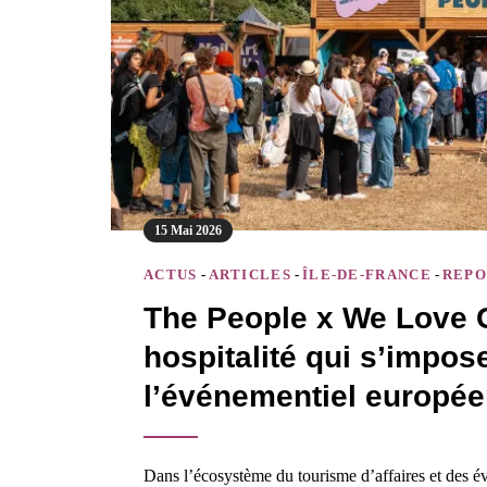
15 Mai 2026
ACTUS
-
ARTICLES
-
ÎLE-DE-FRANCE
-
REPO
The People x We Love G
hospitalité qui s’imp
l’événementiel europé
Dans l’écosystème du tourisme d’affaires et des év