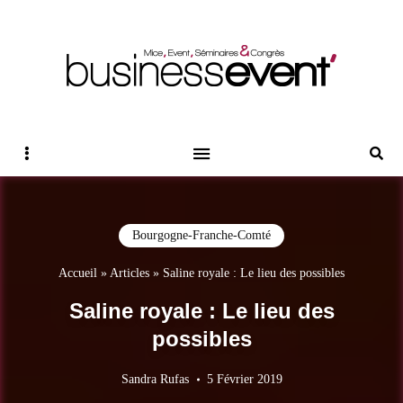
Magazine Business Event
BUSINESS EVENT
Sidebar
Reche
Bourgogne-Franche-Comté
Accueil
»
Articles
»
Saline royale : Le lieu des possibles
Saline royale : Le lieu des
possibles
Sandra Rufas
5 Février 2019