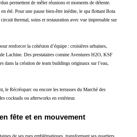
erdun permettent de mêler réunions et moments de détente.
 en été. Pour une pause bien-être inédite, le spa flottant Bota
ircuit thermal, soins et restauration avec vue imprenable sur
our renforcer la cohésion d’équipe : croisières urbaines,
es de Lachine. Des prestataires comme Aventures H2O, KSF
 dans la création de team buildings originaux sur l’eau,
nt, le Récréoparc ou encore les terrasses du Marché des
des cocktails ou afterworks en extérieur.
e en fête et en mouvement
taines de ses rues emblématiques, transformant ses quartiers