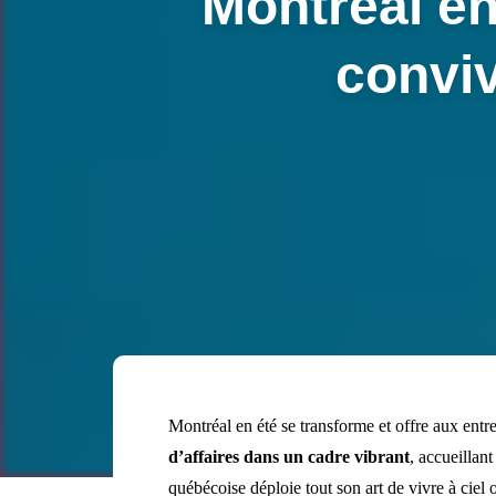
Montréal en
convi
Montréal en été se transforme et offre aux entr
d’affaires dans un cadre vibrant
, accueillan
québécoise déploie tout son art de vivre à ciel o