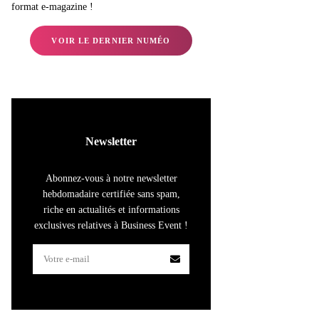
format e-magazine !
VOIR LE DERNIER NUMÉO
Newsletter
Abonnez-vous à notre newsletter
hebdomadaire certifiée sans spam,
riche en actualités et informations
exclusives relatives à Business Event !