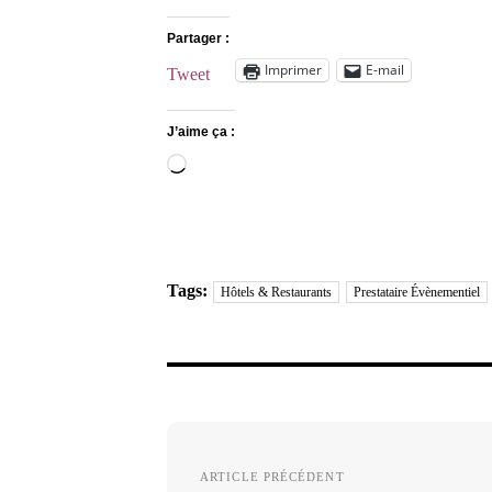
Partager :
Imprimer
E-mail
Tweet
J’aime ça :
Chargement…
Tags:
Hôtels & Restaurants
Prestataire Évènementiel
Navigation
de
ARTICLE PRÉCÉDENT