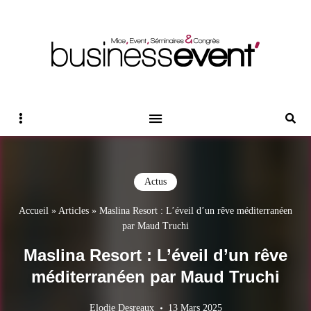
Magazine Business Event
BUSINESS EVENT
Sidebar
Reche
Actus
Accueil
»
Articles
»
Maslina Resort : L’éveil d’un rêve méditerranéen
par Maud Truchi
Maslina Resort : L’éveil d’un rêve
méditerranéen par Maud Truchi
Elodie Desreaux
13 Mars 2025