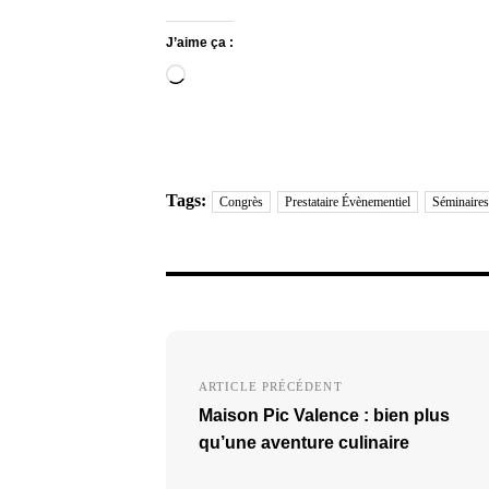
J’aime ça :
Chargement…
Tags:
Congrès
Prestataire Évènementiel
Séminaires
Navigation
de
ARTICLE PRÉCÉDENT
Maison Pic Valence : bien plus
l’article
qu’une aventure culinaire