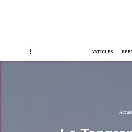
Magazine Business Event
BUSINESS E
Sidebar
ARTICLES
REP
Accuei