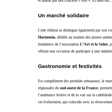
et animé par des concerts « live ». Et bien sûr
Un marché solidaire
Cette édition se distingue également par son vol
Harmonia
, dédiée au soutien des jeunes autiste
fondatrice de l’association
L’Art et la Seine
, 
offrant une occasion de participer à une initiat
Gastronomie et festivités
En complément des produits artisanaux, le marc
régionales du
sud-ouest de la France
, permett
l’ambiance festive et de la vue sur la cathédra
cet événement, qui coïncide avec la réouvertu