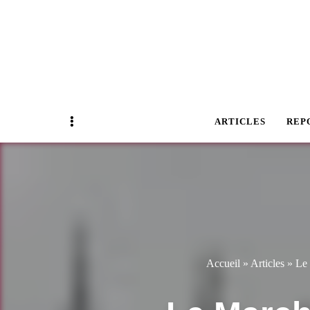
Magazine Business Event
BUSINESS E
Sidebar
ARTICLES
REP
Accueil
»
Articles
»
Le 