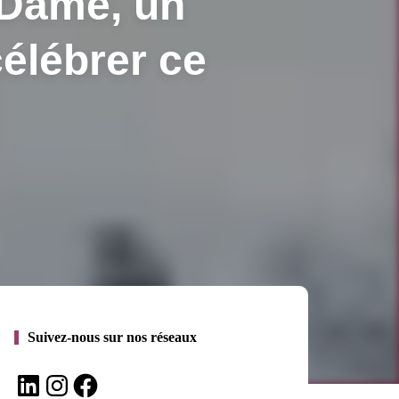
-Dame, un
élébrer ce
Suivez-nous sur nos réseaux
LinkedIn
Instagram
Facebook