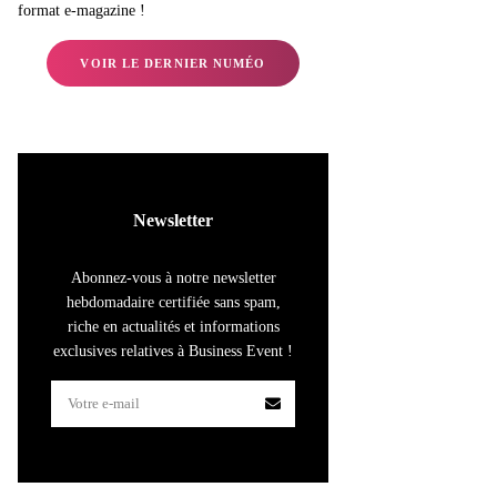
format e-magazine !
VOIR LE DERNIER NUMÉO
Newsletter
Abonnez-vous à notre newsletter
hebdomadaire certifiée sans spam,
riche en actualités et informations
exclusives relatives à Business Event !