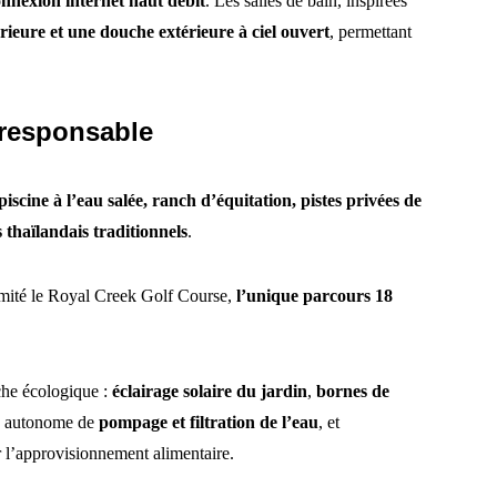
nnexion internet haut débit
. Les salles de bain, inspirées
ieure et une douche extérieure à ciel ouvert
, permettant
 responsable
piscine à l’eau salée, ranch d’équitation, pistes privées de
 thaïlandais traditionnels
.
imité le Royal Creek Golf Course,
l’unique parcours 18
che écologique :
éclairage solaire du jardin
,
bornes de
e autonome de
pompage et filtration de l’eau
, et
 l’approvisionnement alimentaire.