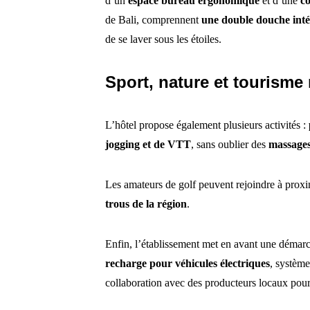
d’un
espace bureau ergonomique
et d’une
co
de Bali, comprennent
une double douche intér
de se laver sous les étoiles.
Sport, nature et tourisme
L’hôtel propose également plusieurs activités :
jogging et de VTT
, sans oublier des
massages
Les amateurs de golf peuvent rejoindre à prox
trous de la région
.
Enfin, l’établissement met en avant une démar
recharge pour véhicules électriques
, systèm
collaboration avec des producteurs locaux pour