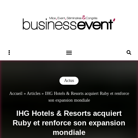
Magazine Business Event
BUSINESS EVENT
Sidebar
Reche
Actus
Accueil
»
Articles
»
IHG Hotels & Resorts acquiert Ruby et renforce
son expansion mondiale
IHG Hotels & Resorts acquiert
Ruby et renforce son expansion
mondiale