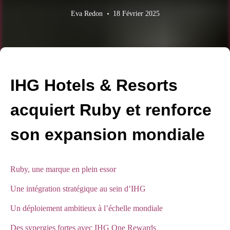
Eva Redon
18 Février 2025
IHG Hotels & Resorts
acquiert Ruby et renforce
son expansion mondiale
Ruby, une marque en plein essor
Une intégration stratégique au sein d’IHG
Un déploiement ambitieux à l’échelle mondiale
Des synergies fortes avec IHG One Rewards