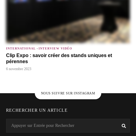
INTERNATIONAL
-
INTERVIEW VIDÉO
Clip Expo : savoir créer des stands uniques et
pérennes
6 novembre 2023
NOUS SUIVRE SUR INSTAGRAM
RECHERCHER UN ARTICLE
Search
Rech
for: