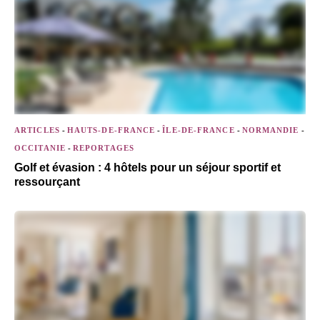
ARTICLES
-
HAUTS-DE-FRANCE
-
ÎLE-DE-FRANCE
-
NORMANDIE
-
OCCITANIE
-
REPORTAGES
Golf et évasion : 4 hôtels pour un séjour sportif et
ressourçant