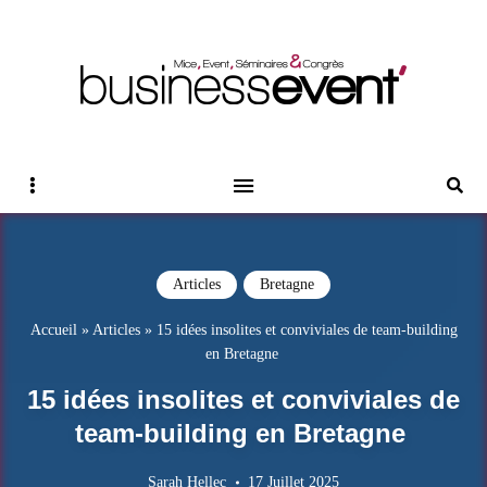
Magazine Business Event
BUSINESS EVENT
Sidebar
Reche
Articles
Bretagne
Accueil
»
Articles
»
15 idées insolites et conviviales de team-building
en Bretagne
15 idées insolites et conviviales de
team-building en Bretagne
Sarah Hellec
17 Juillet 2025