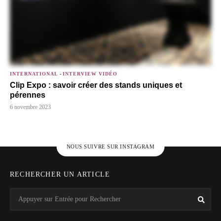
INTERNATIONAL
-
INTERVIEW VIDÉO
Clip Expo : savoir créer des stands uniques et
pérennes
6 novembre 2023
NOUS SUIVRE SUR INSTAGRAM
RECHERCHER UN ARTICLE
Search
Rech
for: