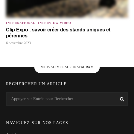
INTERNATIONAL
-
INTERVIEW VIDÉO
Clip Expo : savoir créer des stands uniques et
pérennes
6 novembre 2023
NOUS SUIVRE SUR INSTAGRAM
RECHERCHER UN ARTICLE
Search
Rech
for:
NAVIGUEZ SUR NOS PAGES