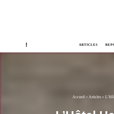
Magazine Business Event
BUSINESS E
Sidebar
ARTICLES
REP
Accueil
»
Articles
»
L’Hôt