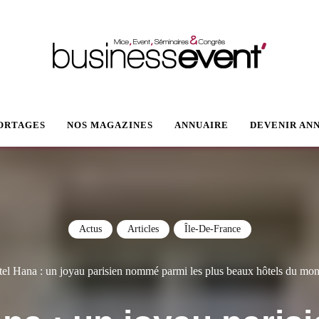
VENT
ORTAGES
NOS MAGAZINES
ANNUAIRE
DEVENIR AN
Actus
Articles
Île-De-France
el Hana : un joyau parisien nommé parmi les plus beaux hôtels du mon