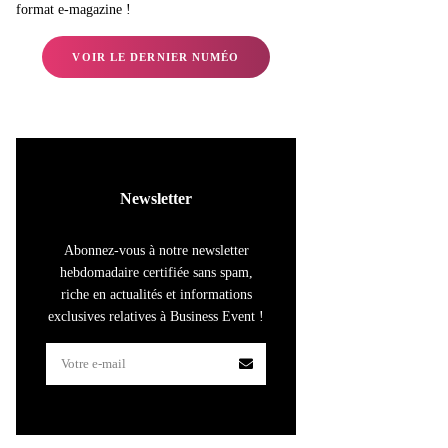
format e-magazine !
VOIR LE DERNIER NUMÉO
Newsletter
Abonnez-vous à notre newsletter
hebdomadaire certifiée sans spam,
riche en actualités et informations
exclusives relatives à Business Event !