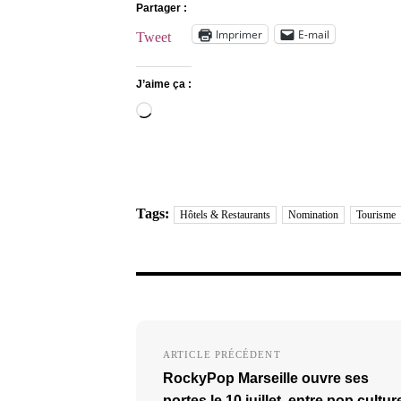
Partager :
Imprimer
E-mail
Tweet
J’aime ça :
Chargement…
Tags:
Hôtels & Restaurants
Nomination
Tourisme
Navigation
ARTICLE PRÉCÉDENT
de
RockyPop Marseille ouvre ses
l’article
portes le 10 juillet, entre pop cultur