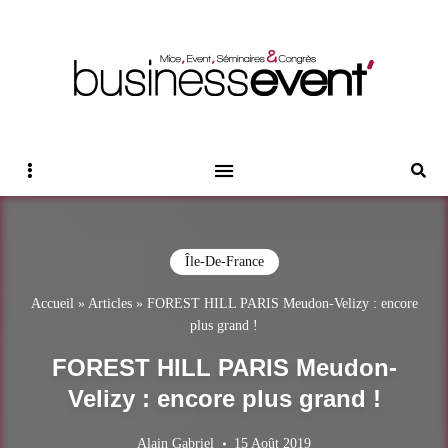
Magazine Business Event
BUSINESS EVENT
Sidebar
Reche
Île-De-France
Accueil
»
Articles
»
FOREST HILL PARIS Meudon-Velizy : encore
plus grand !
FOREST HILL PARIS Meudon-
Velizy : encore plus grand !
Alain Gabriel
15 Août 2019