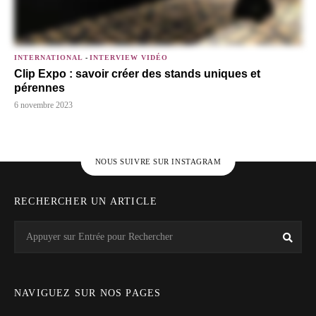
INTERNATIONAL
-
INTERVIEW VIDÉO
Clip Expo : savoir créer des stands uniques et
pérennes
6 novembre 2023
NOUS SUIVRE SUR INSTAGRAM
RECHERCHER UN ARTICLE
Search
Rech
for:
NAVIGUEZ SUR NOS PAGES