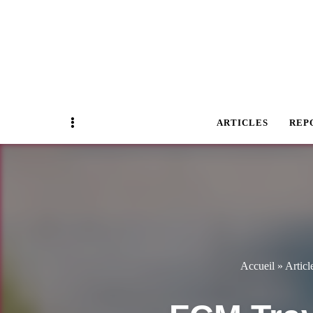
Magazine Business Event
BUSINESS E
Sidebar
ARTICLES
REP
Accueil
»
Articl