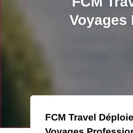
FCM Trav
Voyages P
FCM Travel Déploie
Voyages Profession