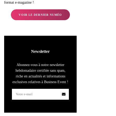
format e-magazine !
VOIR LE DERNIER NUMÉO
Newsletter
Abonnez-vous à notre newsletter
hebdomadaire certifiée sans spam,
riche en actualités et informations
exclusives relatives à Business Event !