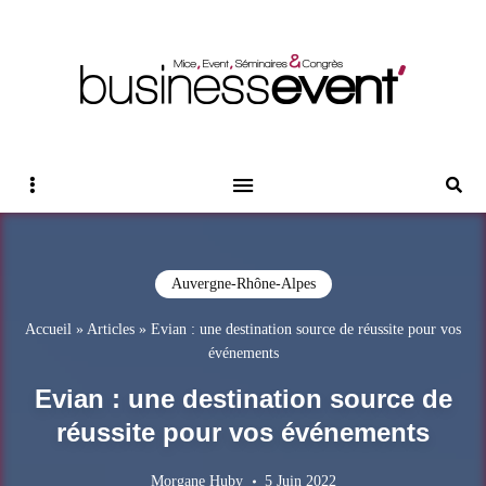
Magazine Business Event
BUSINESS EVENT
Sidebar
Reche
Auvergne-Rhône-Alpes
Accueil
»
Articles
»
Evian : une destination source de réussite pour vos
événements
Evian : une destination source de
réussite pour vos événements
Morgane Huby
5 Juin 2022