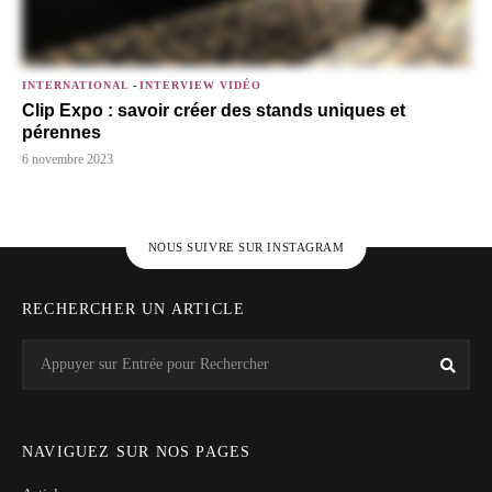
INTERNATIONAL
-
INTERVIEW VIDÉO
Clip Expo : savoir créer des stands uniques et
pérennes
6 novembre 2023
NOUS SUIVRE SUR INSTAGRAM
RECHERCHER UN ARTICLE
Search
Rech
for:
NAVIGUEZ SUR NOS PAGES