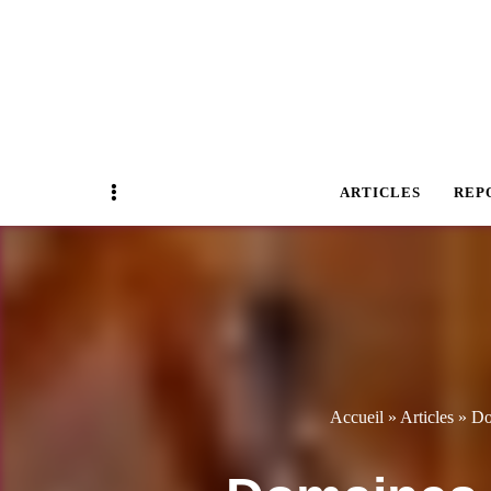
Magazine Business Event
BUSINESS E
Sidebar
ARTICLES
REP
Accueil
»
Articles
»
Do