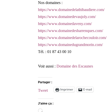
Nos domaines :
https://www.domainedelathibaudiere.com/
https://www.domainedevaujoly.com/
https://www.domainedaveny.com/
https://www.domainedesbarrenques.com/
https://www.domainedelarochecouloir.com/
https://www.domainedugrandmorin.com/
Tél. : 01 87 43 00 10
Voir aussi :
Domaine des Escaunes
Partager :
Imprimer
E-mail
Tweet
J’aime ça :
Chargement…