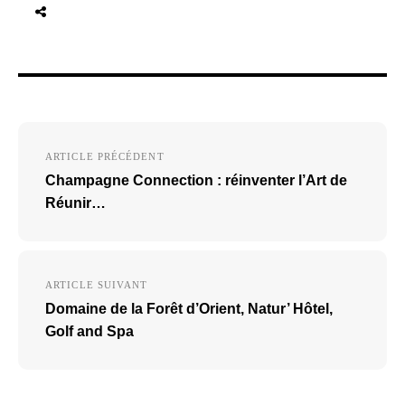
Navigation
ARTICLE PRÉCÉDENT
de
Champagne Connection : réinventer l’Art de
l’article
Réunir…
ARTICLE SUIVANT
Domaine de la Forêt d’Orient, Natur’ Hôtel,
Golf and Spa