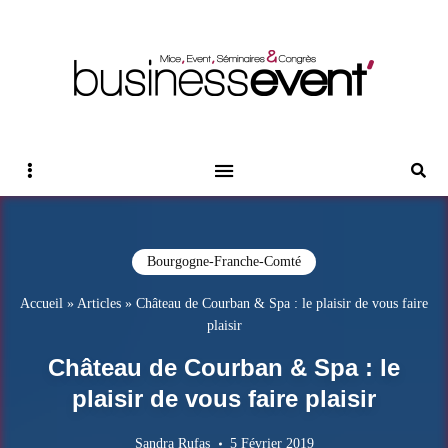
Magazine Business Event
BUSINESS EVENT
Sidebar
Reche
Bourgogne-Franche-Comté
Accueil
»
Articles
»
Château de Courban & Spa : le plaisir de vous faire
plaisir
Château de Courban & Spa : le
plaisir de vous faire plaisir
Sandra Rufas
5 Février 2019