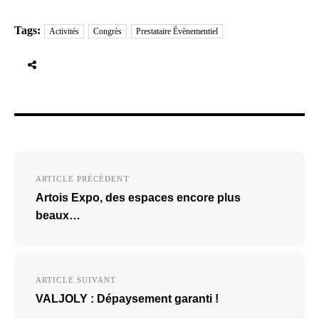
Tags:
Activités
Congrès
Prestataire Évènementiel
Navigation
ARTICLE PRÉCÉDENT
de
Artois Expo, des espaces encore plus
l’article
beaux…
ARTICLE SUIVANT
VALJOLY : Dépaysement garanti !