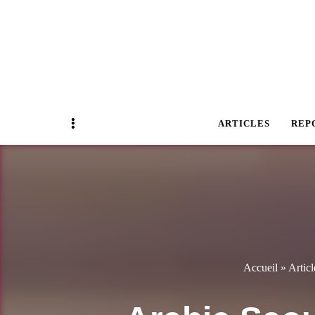
Magazine Business Event
BUSINESS E
Sidebar
ARTICLES
REP
Accueil
»
Articl