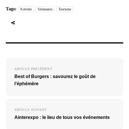
Tags:
Activités
Séminaires
Tourisme
Navigation
ARTICLE PRÉCÉDENT
de
Best of Burgers : savourez le goût de
l’article
l’éphémère
ARTICLE SUIVANT
Ainterexpo : le lieu de tous vos événements