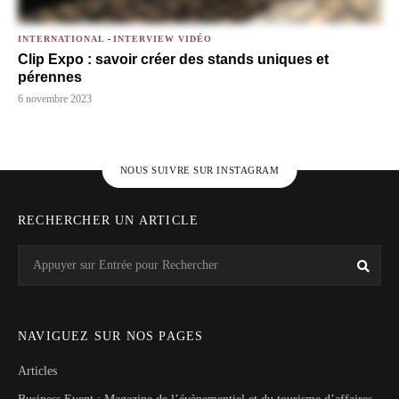
INTERNATIONAL
-
INTERVIEW VIDÉO
Clip Expo : savoir créer des stands uniques et
pérennes
6 novembre 2023
NOUS SUIVRE SUR INSTAGRAM
RECHERCHER UN ARTICLE
Search
Rech
for:
NAVIGUEZ SUR NOS PAGES
Articles