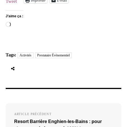
Imprimer
E-mail
Tweet
J’aime ça :
Chargement…
Tags:
Activités
Prestataire Évènementiel
Navigation
ARTICLE PRÉCÉDENT
de
Resort Barrière Enghien-les-Bains : pour