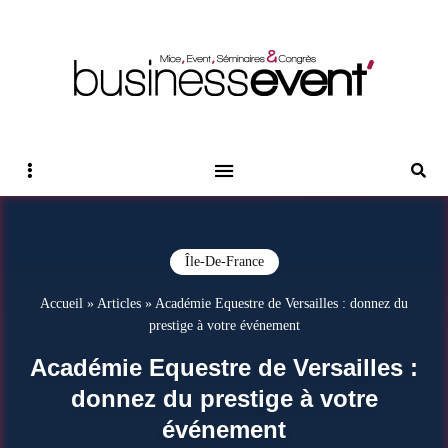
Magazine Business Event
BUSINESS EVENT
Sidebar
Reche
Île-De-France
Accueil
»
Articles
»
Académie Equestre de Versailles : donnez du
prestige à votre événement
Académie Equestre de Versailles :
donnez du prestige à votre
événement