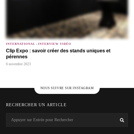
INTERNATIONAL
-
INTERVIEW VIDÉO
Clip Expo : savoir créer des stands uniques et
pérennes
6 novembre 2023
NOUS SUIVRE SUR INSTAGRAM
RECHERCHER UN ARTICLE
Search
Rech
for: