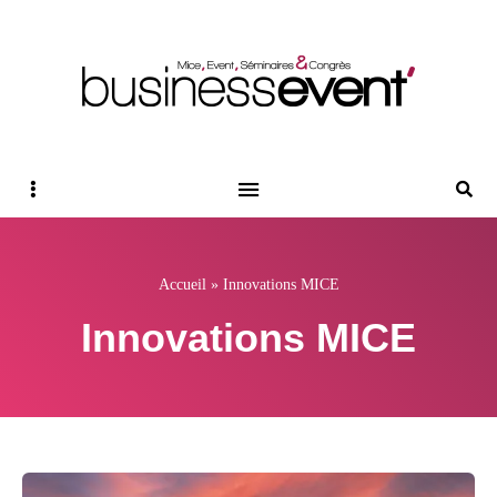
Magazine Business Event
BUSINESS EVENT
Sidebar
Reche
Accueil
»
Innovations MICE
Innovations MICE