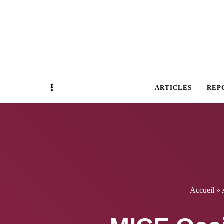
Magazine Business Event
BUSINESS E
Sidebar
ARTICLES
REP
Accueil
»