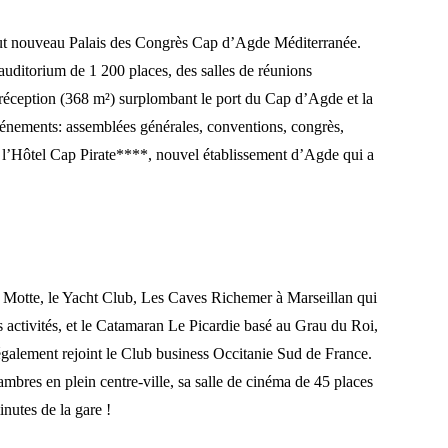
out nouveau Palais des Congrès Cap d’Agde Méditerranée.
uditorium de 1 200 places, des salles de réunions
réception (368 m²) surplombant le port du Cap d’Agde et la
vénements: assemblées générales, conventions, congrès,
’Hôtel Cap Pirate****, nouvel établissement d’Agde qui a
 Motte, le Yacht Club, Les Caves Richemer à Marseillan qui
es activités, et le Catamaran Le Picardie basé au Grau du Roi,
 également rejoint le Club business Occitanie Sud de France.
res en plein centre-ville, sa salle de cinéma de 45 places
nutes de la gare !