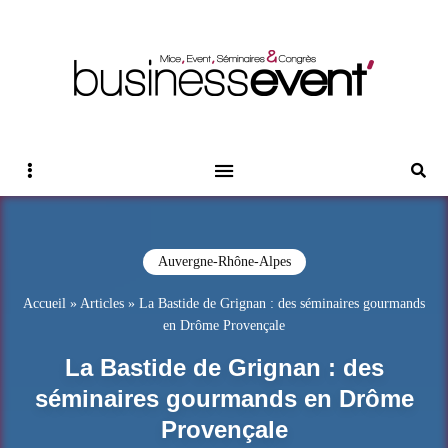
Magazine Business Event
BUSINESS EVENT
Sidebar
Reche
Auvergne-Rhône-Alpes
Accueil
»
Articles
»
La Bastide de Grignan : des séminaires gourmands
en Drôme Provençale
La Bastide de Grignan : des
séminaires gourmands en Drôme
Provençale