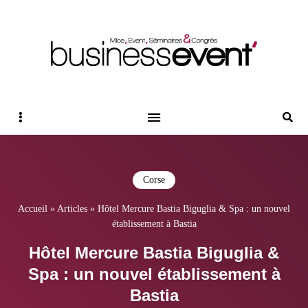
Magazine Business Event
BUSINESS EVENT
Sidebar
Reche
Corse
Accueil
»
Articles
»
Hôtel Mercure Bastia Biguglia & Spa : un nouvel
établissement à Bastia
Hôtel Mercure Bastia Biguglia &
Spa : un nouvel établissement à
Bastia