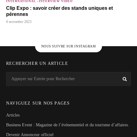
INTERNATIONAL
-
INTERVIEW VIDÉO
Clip Expo : savoir créer des stands uniques et
pérennes
6 novembre 2023
NOUS SUIVRE SUR INSTAGRAM
RECHERCHER UN ARTICLE
Search
Rech
for:
NAVIGUEZ SUR NOS PAGES
Articles
Business Event : Magazine de l’évènementiel et du tourisme d’affaires.
Devenir Annonceur officiel