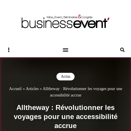
Magazine Business Event
BUSINESS EVENT
Sidebar
Reche
Actus
Accueil
»
Articles
»
Alltheway : Révolutionner les voyages pour une
accessibilité accrue
Alltheway : Révolutionner les
voyages pour une accessibilité
accrue