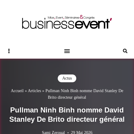
Magazine Business Event
BUSINESS EVENT
Sidebar
Reche
Actus
Accueil
»
Articles
»
Pullman Ninh Binh nomme David Stanley De
Brito directeur général
Pullman Ninh Binh nomme David
Stanley De Brito directeur général
Sami Zeroual
29 Mai 2026