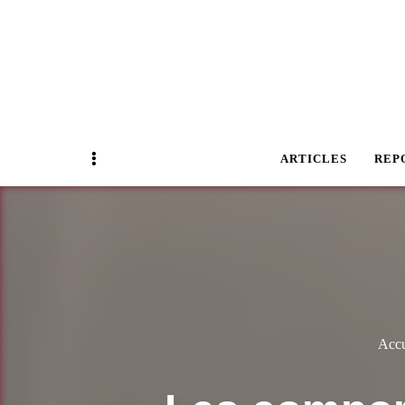
Magazine Business Event
BUSINESS E
Sidebar
ARTICLES
REP
Accu