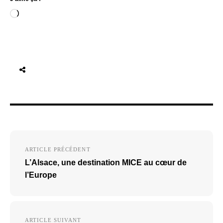
Chargement…
Navigation
ARTICLE PRÉCÉDENT
de
L’Alsace, une destination MICE au cœur de
l’article
l’Europe
ARTICLE SUIVANT