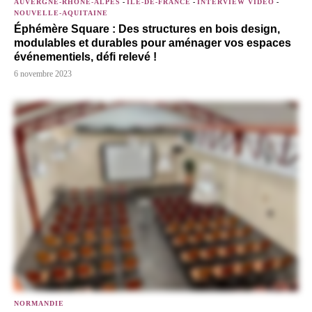
AUVERGNE-RHÔNE-ALPES
-
ÎLE-DE-FRANCE
-
INTERVIEW VIDÉO
-
NOUVELLE-AQUITAINE
Éphémère Square : Des structures en bois design,
modulables et durables pour aménager vos espaces
événementiels, défi relevé !
6 novembre 2023
NORMANDIE