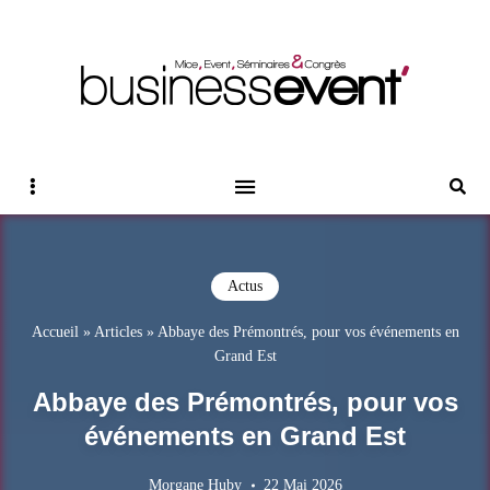
Magazine Business Event
BUSINESS EVENT
Sidebar
Reche
Actus
Accueil
»
Articles
»
Abbaye des Prémontrés, pour vos événements en
Grand Est
Abbaye des Prémontrés, pour vos
événements en Grand Est
Morgane Huby
22 Mai 2026